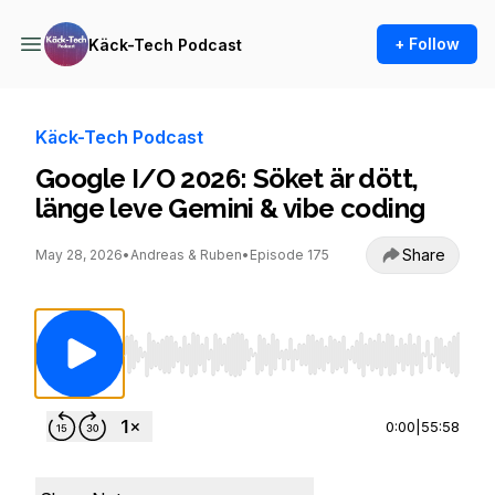
+ Follow
Käck-Tech Podcast
Käck-Tech Podcast
Google I/O 2026: Söket är dött,
länge leve Gemini & vibe coding
Share
May 28, 2026
•
Andreas & Ruben
•
Episode 175
Use Left/Right to seek, Home/End to jump to st
0:00
|
55:58