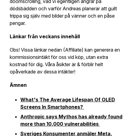
doomscrolling, vad vi egentligen ångrar på
dödsbädden och varför Andreas planerar att guilt
trippa sig själv med bilder på vänner och en påse
pengar.
Länkar från veckans innehåll
Obs! Vissa länkar nedan (Affiliate) kan generera en
kommissionsintäkt för oss vid köp, utan extra
kostnad för dig. Våra åsikter är & förblir helt
opåverkade av dessa intäkter!
Ämnen
What's The Average Lifespan Of OLED
Screens In Smartphones?
Anthropic says Mythos has already found
more than 10,000 vulnerabilities
Sveriges Konsumenter anmäler Meta,