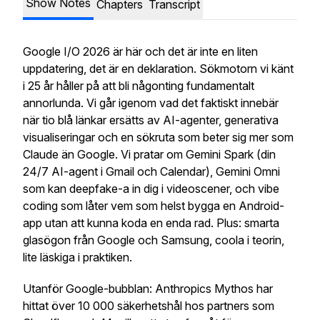
Show Notes
Chapters
Transcript
Google I/O 2026 är här och det är inte en liten
uppdatering, det är en deklaration. Sökmotorn vi känt
i 25 år håller på att bli någonting fundamentalt
annorlunda. Vi går igenom vad det faktiskt innebär
när tio blå länkar ersätts av AI-agenter, generativa
visualiseringar och en sökruta som beter sig mer som
Claude än Google. Vi pratar om Gemini Spark (din
24/7 AI-agent i Gmail och Calendar), Gemini Omni
som kan deepfake-a in dig i videoscener, och vibe
coding som låter vem som helst bygga en Android-
app utan att kunna koda en enda rad. Plus: smarta
glasögon från Google och Samsung, coola i teorin,
lite läskiga i praktiken.
Utanför Google-bubblan: Anthropics Mythos har
hittat över 10 000 säkerhetshål hos partners som