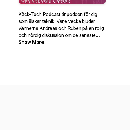
Käck-Tech Podcast är podden för dig
som älskar teknik! Varje vecka bjuder
vännerna Andreas och Ruben på en rolig
och nördig diskussion om de senaste
nyheterna och trenderna inom
Show More
konsumentteknik. Från smarta mobiler till
smarta hem, från gaming till streaming,
från AI till VR. Lyssna på Käck-Tech
Podcast och få tips, råd och inspiration
om hur du kan använda teknik för att
förenkla och förgylla ditt liv! Avsnitt
släpps varannan torsdag och
bonusavsnitt släpps i tid och otid, så glöm
inte att prenumerera!