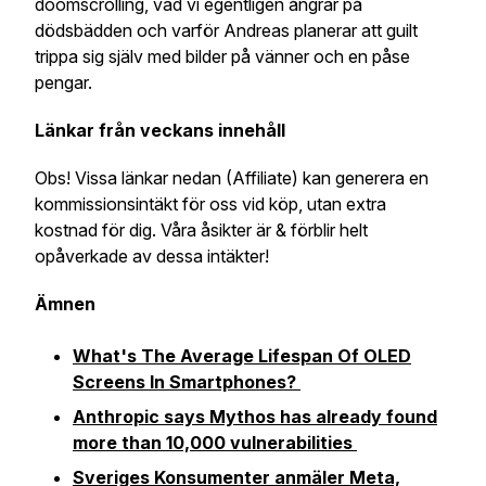
doomscrolling, vad vi egentligen ångrar på
dödsbädden och varför Andreas planerar att guilt
trippa sig själv med bilder på vänner och en påse
pengar.
Länkar från veckans innehåll
Obs! Vissa länkar nedan (Affiliate) kan generera en
kommissionsintäkt för oss vid köp, utan extra
kostnad för dig. Våra åsikter är & förblir helt
opåverkade av dessa intäkter!
Ämnen
What's The Average Lifespan Of OLED
Screens In Smartphones?
Anthropic says Mythos has already found
more than 10,000 vulnerabilities
Sveriges Konsumenter anmäler Meta,