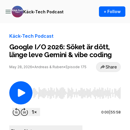
+ Follow
Käck-Tech Podcast
Käck-Tech Podcast
Google I/O 2026: Söket är dött,
länge leve Gemini & vibe coding
Share
May 28, 2026
•
Andreas & Ruben
•
Episode 175
Use Left/Right to seek, Home/End to jump to st
0:00
|
55:58