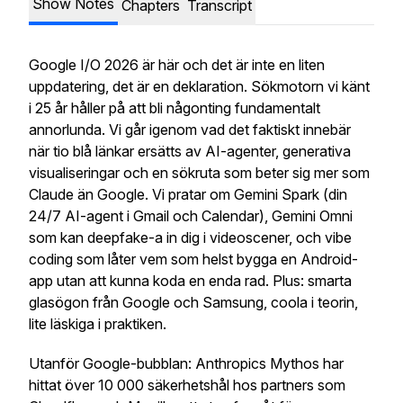
Show Notes
Chapters
Transcript
Google I/O 2026 är här och det är inte en liten
uppdatering, det är en deklaration. Sökmotorn vi känt
i 25 år håller på att bli någonting fundamentalt
annorlunda. Vi går igenom vad det faktiskt innebär
när tio blå länkar ersätts av AI-agenter, generativa
visualiseringar och en sökruta som beter sig mer som
Claude än Google. Vi pratar om Gemini Spark (din
24/7 AI-agent i Gmail och Calendar), Gemini Omni
som kan deepfake-a in dig i videoscener, och vibe
coding som låter vem som helst bygga en Android-
app utan att kunna koda en enda rad. Plus: smarta
glasögon från Google och Samsung, coola i teorin,
lite läskiga i praktiken.
Utanför Google-bubblan: Anthropics Mythos har
hittat över 10 000 säkerhetshål hos partners som