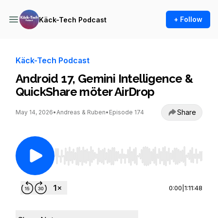
+ Follow
Käck-Tech Podcast
Käck-Tech Podcast
Android 17, Gemini Intelligence &
QuickShare möter AirDrop
Share
May 14, 2026
•
Andreas & Ruben
•
Episode 174
Use Left/Right to seek, Home/End to jump to st
0:00
|
1:11:48