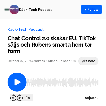
+ Follow
Käck-Tech Podcast
Käck-Tech Podcast
Chat Control 2.0 skakar EU, TikTok
säljs och Rubens smarta hem tar
form
Share
October 02, 2025
•
Andreas & Ruben
•
Episode 160
Use Left/Right to seek, Home/End to jump to st
0:00
|
59:52