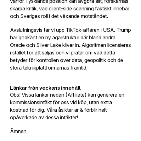
varför Tysklands position kan avgöra allt, forskarnas
skarpa kritik, vad client-side scanning faktiskt innebär
och Sveriges roll i det växande motståndet.
Avslutningsvis tar vi upp TikTok-affären i USA. Trump
har godkänt en ny ägarstruktur där bland andra
Oracle och Silver Lake kliver in. Algoritmen licensieras
i stället för att säljas och vi pratar om vad detta
betyder för kontrollen över data, geopolitik och de
stora teknikplattformarnas framtid.
Länkar från veckans innehåll
Obs! Vissa länkar nedan (Affiliate) kan generera en
kommissionsintäkt för oss vid köp, utan extra
kostnad för dig. Våra åsikter är & förblir helt
opåverkade av dessa intäkter!
Ämnen