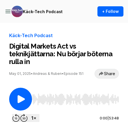
+ Follow
Käck-Tech Podcast
Käck-Tech Podcast
Digital Markets Act vs
teknikjättarna: Nu börjar böterna
rulla in
Share
May 01, 2025
•
Andreas & Ruben
•
Episode 151
Use Left/Right to seek, Home/End to jump to st
0:00
|
53:48