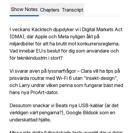
Show Notes
Chapters
Transcript
I veckans Käcktech djupdyker vi i Digital Markets Act
(DMA), där Apple och Meta nyligen åkt på
miljardböter för att ha brutit mot konkurrensreglerna.
Vad innebär EU:s beslut för dig som användare och
för teknikindustrin i stort?
Vi svarar även på lyssnarfrågor – Clara vill ha tips på
prisvärda routrar med Wi-Fi 6 utan "insekt-design",
och Larry undrar vilken penna som fungerar bäst med
hans nya ProArt-dator.
Dessutom snackar vi Beats nya USB-kablar (är det
verkligen värt pengarna?), Google Bildsök som en
underskattad hjälte.
Missa inte detta fullspäckade tech-avsnitt där vi delar