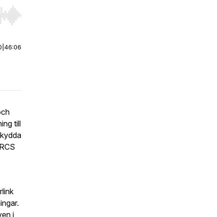
r end. Hold shift to jump forward or backward.
0
|
46:06
och
ng till
skydda
h RCS
rlink
ingar.
en i