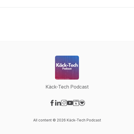
Käck-Tech Podcast
Visit our Facebook page
Visit our LinkedIn page
Visit our Instagram page
Visit our YouTube page
Visit our Website page
Visit our Donation page
All content © 2026 Käck-Tech Podcast