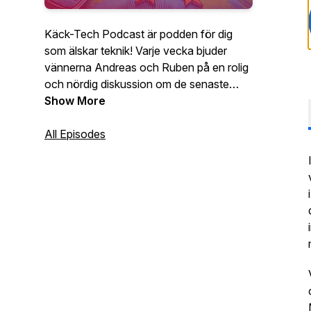
Käck-Tech Podcast är podden för dig
som älskar teknik! Varje vecka bjuder
vännerna Andreas och Ruben på en rolig
och nördig diskussion om de senaste
nyheterna och trenderna inom
Show More
konsumentteknik. Från smarta mobiler till
smarta hem, från gaming till streaming,
All Episodes
från AI till VR. Lyssna på Käck-Tech
Podcast och få tips, råd och inspiration
om hur du kan använda teknik för att
förenkla och förgylla ditt liv! Avsnitt
släpps varannan torsdag och
bonusavsnitt släpps i tid och otid, så glöm
inte att prenumerera!