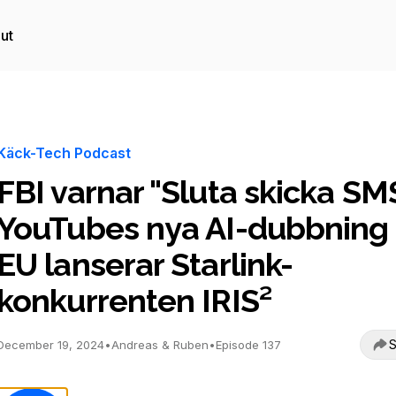
ut
Käck-Tech Podcast
FBI varnar "Sluta skicka SMS
YouTubes nya AI-dubbning
EU lanserar Starlink-
konkurrenten IRIS²
S
December 19, 2024
•
Andreas & Ruben
•
Episode 137