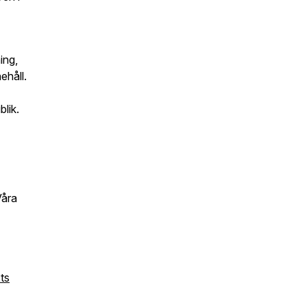
ing,
ehåll.
blik.
Våra
ts