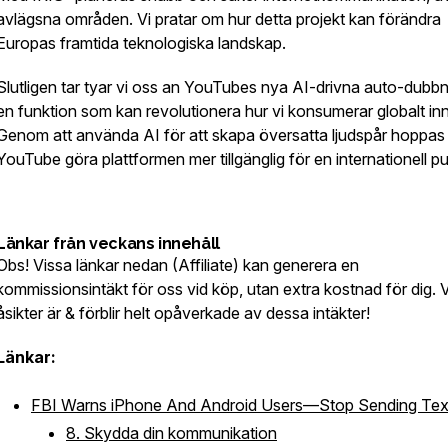
avlägsna områden. Vi pratar om hur detta projekt kan förändra
Europas framtida teknologiska landskap.
Slutligen tar tyar vi oss an YouTubes nya AI-drivna auto-dubbn
en funktion som kan revolutionera hur vi konsumerar globalt inn
Genom att använda AI för att skapa översatta ljudspår hoppas
YouTube göra plattformen mer tillgänglig för en internationell pu
Länkar från veckans innehåll
Obs! Vissa länkar nedan (Affiliate) kan generera en
kommissionsintäkt för oss vid köp, utan extra kostnad för dig. 
åsikter är & förblir helt opåverkade av dessa intäkter!
Länkar:
FBI Warns iPhone And Android Users—Stop Sending Tex
8. Skydda din kommunikation