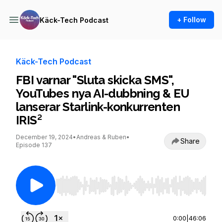
+ Follow
Käck-Tech Podcast
Käck-Tech Podcast
FBI varnar "Sluta skicka SMS",
YouTubes nya AI-dubbning & EU
lanserar Starlink-konkurrenten
IRIS²
December 19, 2024
•
Andreas & Ruben
•
Share
Episode 137
Use Left/Right to seek, Home/End to jump to st
0:00
|
46:06