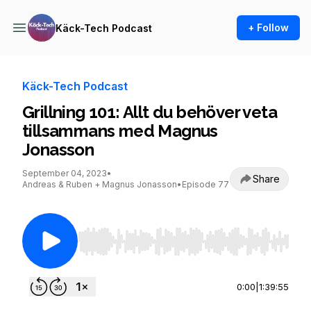
+ Follow
Käck-Tech Podcast
Käck-Tech Podcast
Grillning 101: Allt du behöver veta
tillsammans med Magnus
Jonasson
September 04, 2023
•
Share
Andreas & Ruben + Magnus Jonasson
•
Episode 77
Use Left/Right to seek, Home/End to jump to st
0:00
|
1:39:55